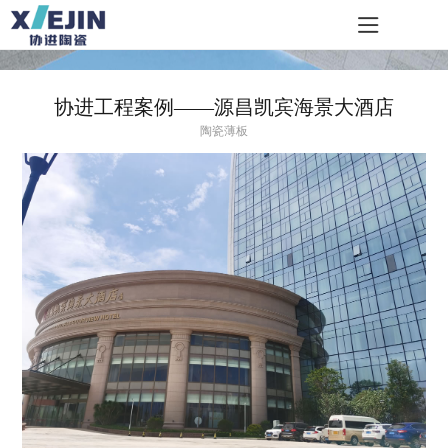
协进工程案例——源昌凯宾海景大酒店
陶瓷薄板