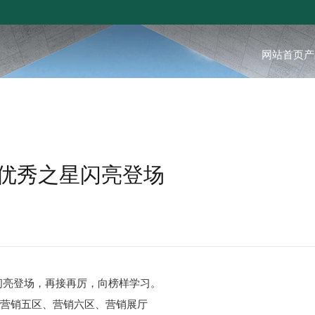
网站首页
产
优秀之星闪亮登场
闪亮登场，再接再厉，向榜样学习。
、营销五区、营销六区、营销展厅